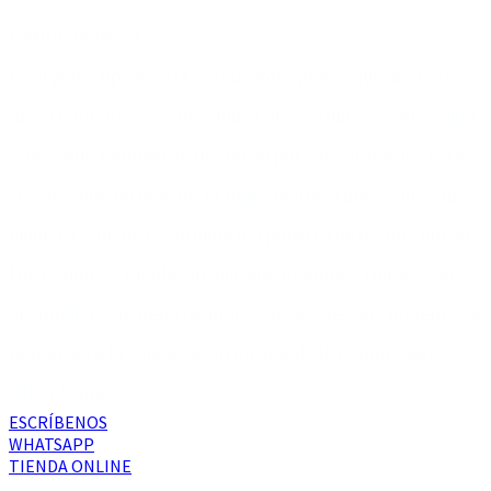
BANDEJA PAISA
Es el plato típico de la cocina antioqueña, que abarca los
departamentos de Antioquia, Caldas, Quindío y Risaralda.
Zonas que también se destacan por ser cafeteras. Ésta
se compone de más de 11 ingredientes como son; arroz
blanco, carne de res molida (en polvo), chicharrón, huevo
frito, chorizo, tajadas de plátano maduro y frijoles. Se
acompaña con arepa de maíz y aguacate. Sus orígenes se
remontan a la colonización misma de la región paisa
colombiana.
ESCRÍBENOS
WHATSAPP
TIENDA ONLINE