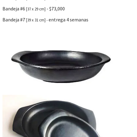
Bandeja #6
- $73,000
[37 x 29 cm]
Bandeja #7
entrega 4 semanas
[39 x 31 cm] -